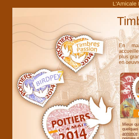
L'Amicale 
Tim
En mai
accueill
plus gran
en oeuvre
Mieux qu
quelques
annonce
prépare 